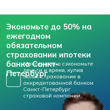
Экономьте до 50% на
ежегодном
обязательном
страховании ипотеки
банка Санкт-
М
аксимально с
экономьте
деньги и время, купив
Петербург
полис страхования в
аккредитованной банком
Санкт-Петербург
страховой компании.